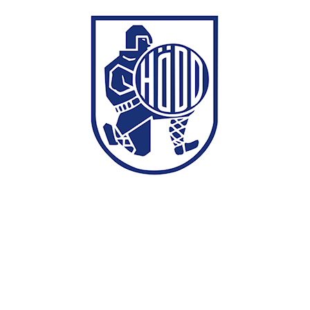
Medlemsportal
IL Hødd