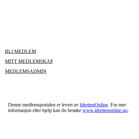
BLI MEDLEM
MITT MEDLEMSKAP
MEDLEMSADMIN
Denne medlemsportalen er levert av
IdrettenOnline
. For mer
informasjon eller hjelp kan du besøke
www.idrettenonline.no
.